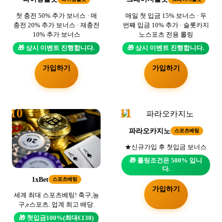
첫 충전 50% 추가 보너스 · 매
매일 첫 입금 15% 보너스 · 두
충전 20% 추가 보너스 · 재충전
번째 입금 10% 추가 · 슬롯카지
10% 추가 보너스
노스포츠 전용 롤링
🎁 상시 이벤트 진행합니다.
🎁 상시 이벤트 진행합니다.
가입하기
가입하기
10
11
파라오카지노
스포츠베팅
★신규가입 후 첫입금 보너스
🎁 롤링조건은 500% 입니
다.
1xBet
스포츠베팅
가입하기
세계 최대 스포츠베팅! 축구,농
구,e스포츠. 업계 최고 배당.
🎁 첫입금100%(최대€130)