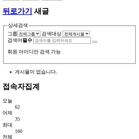
뒤로가기
새글
상세검색
그룹
검색대상
검색어
필수
회원 아이디만 검색 가능
게시물이 없습니다.
접속자집계
오늘
62
어제
35
최대
160
전체