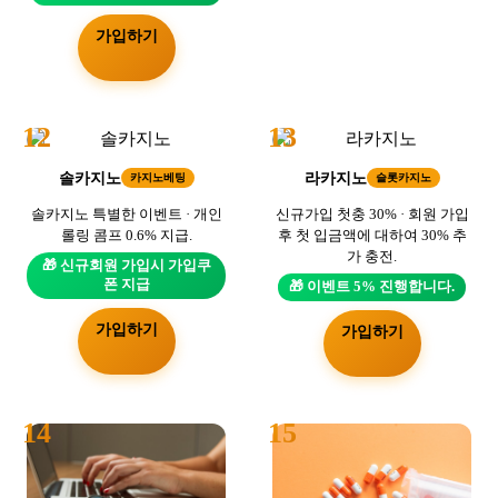
가입하기
12
13
솔카지노
라카지노
카지노베팅
슬롯카지노
솔카지노 특별한 이벤트 · 개인
신규가입 첫충 30% · 회원 가입
롤링 콤프 0.6% 지급.
후 첫 입금액에 대하여 30% 추
가 충전.
🎁 신규회원 가입시 가입쿠
폰 지급
🎁 이벤트 5% 진행합니다.
가입하기
가입하기
14
15