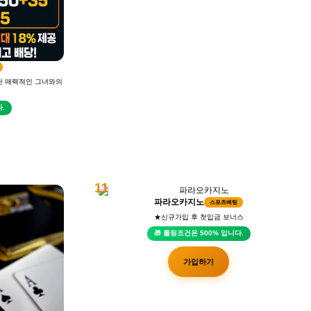
난 매력적인 그녀와의
.
11
파라오카지노
스포츠베팅
★신규가입 후 첫입금 보너스
🎁 롤링조건은 500% 입니다.
가입하기