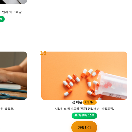
 업계 최고 배당.
)
15
정력원
시알리스
방전 불필요.
시알리스,레비트라 전문! 당일배송. 비밀포장.
🎁 재구매 15%
가입하기