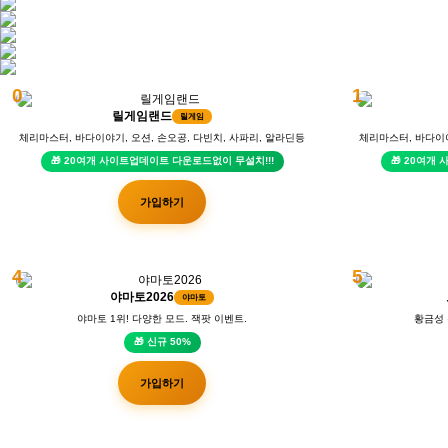
0
1
릴게임랜드
릴게임
체리마스터, 바다이야기, 오션, 손오공, 다빈치, 사파리, 알라딘등
체리마스터, 바다이야
🎁 20여개 사이트업데이트 다운로드없이 무설치!!!
🎁 20여개
가입하기
4
5
야마토2026
야마토
야마토 1위! 다양한 모드. 잭팟 이벤트.
황금성 
🎁 신규 50%
가입하기