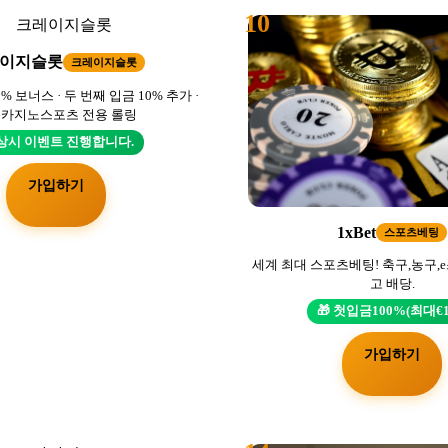
10
이지슬롯
크레이지슬롯
% 보너스 · 두 번째 입금 10% 추가 ·
카지노스포츠 전용 롤링
 상시 이벤트 진행합니다.
가입하기
1xBet
스포츠베팅
세계 최대 스포츠베팅! 축구,농구,e
고 배당.
🎁 첫입금100%(최대€1
가입하기