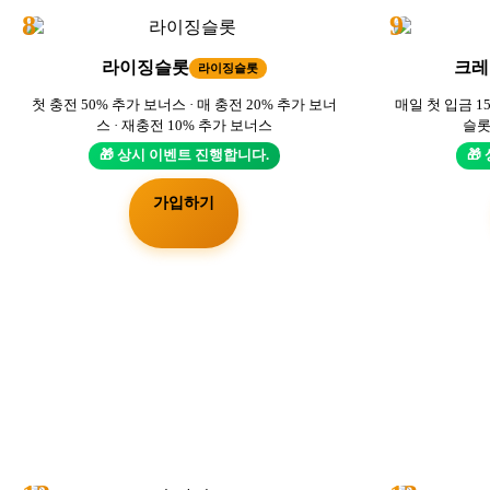
8
9
라이징슬롯
크레
라이징슬롯
첫 충전 50% 추가 보너스 · 매 충전 20% 추가 보너
매일 첫 입금 15
스 · 재충전 10% 추가 보너스
슬롯
🎁 상시 이벤트 진행합니다.
🎁
가입하기