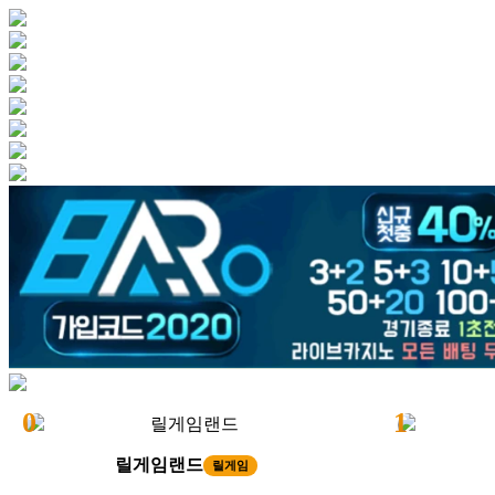
0
1
릴게임랜드
릴게임