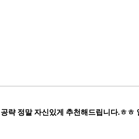
 공략 정말 자신있게 추천해드립니다.ㅎㅎ 