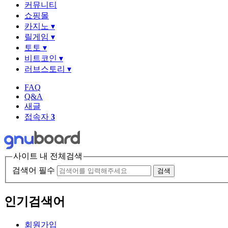
커뮤니티
쇼핑몰
카지노 ▾
릴게임 ▾
토토 ▾
비트코인 ▾
러브스토리 ▾
FAQ
Q&A
새글
접속자
3
사이트 내 전체검색
검색어 필수
검색
인기검색어
회원가입