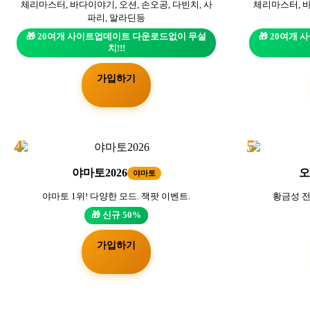
체리마스터, 바다이야기, 오션, 손오공, 다빈치, 사
체리마스터, 바
파리, 알라딘등
🎁 20여개 사이트업데이트 다운로드없이 무설
🎁 20여개
치!!!
가입하기
4
5
야마토2026
오
야마토
야마토 1위! 다양한 모드. 잭팟 이벤트.
황금성 전
🎁 신규 50%
가입하기