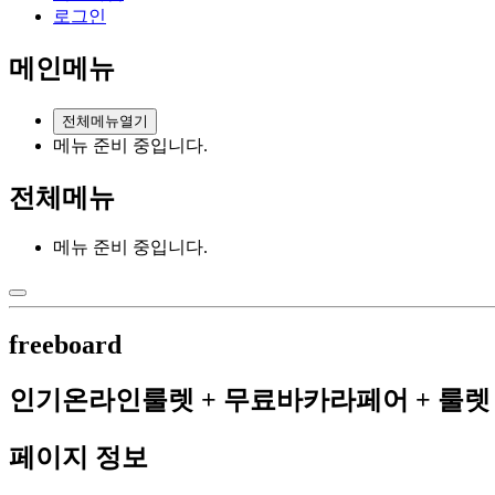
로그인
메인메뉴
전체메뉴열기
메뉴 준비 중입니다.
전체메뉴
메뉴 준비 중입니다.
freeboard
인기온라인룰렛 + 무료바카라페어 + 룰렛
페이지 정보