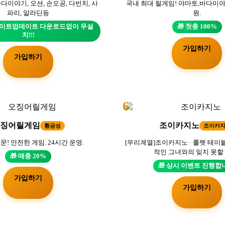
다이야기, 오션, 손오공, 다빈치, 사
국내 최대 릴게임! 야마토,바다이
파리, 알라딘등
원.
 사이트업데이트 다운로드없이 무설
🎁 첫충 100%
치!!!
가입하기
가입하기
6
징어릴게임
조이카지노
황금성
조이카
문! 안전한 게임. 24시간 운영.
[우리계열]조이카지노 · 룰렛 테이
적인 그녀와의 잊지 못할 
🎁 매충 20%
🎁 상시 이벤트 진행합
가입하기
가입하기