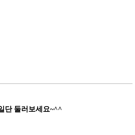
일단 둘러보세요~^^