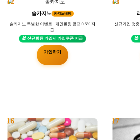
12
13
솔카지노
카지노베팅
솔카지노 특별한 이벤트 · 개인롤링 콤프 0.6% 지
신규가입 첫충 
급.
🎁 신규회원 가입시 가입쿠폰 지급

가입하기
16
17