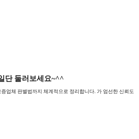
일단 둘러보세요~^^
 보증업체 판별법까지 체계적으로 정리합니다. 가 엄선한 신뢰도