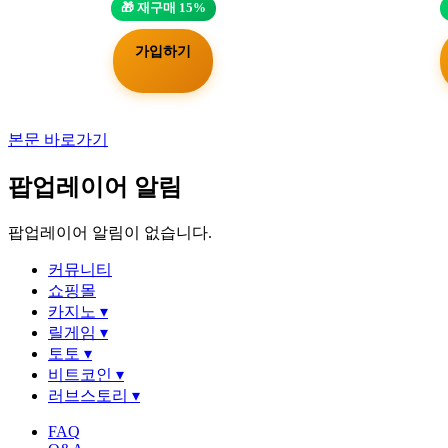
🎁 재구매 15%
가입하기
본문 바로가기
팝업레이어 알림
팝업레이어 알림이 없습니다.
커뮤니티
쇼핑몰
카지노 ▾
릴게임 ▾
토토 ▾
비트코인 ▾
러브스토리 ▾
FAQ