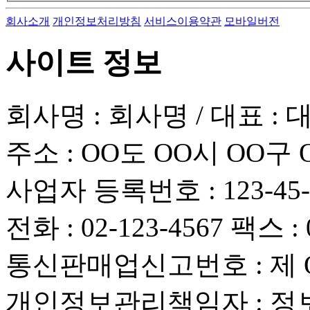
회사소개
개인정보처리방침
서비스이용약관
모바일버전
사이트 정보
회사명 : 회사명 / 대표 :
주소 : OO도 OO시 OO구 O
사업자 등록번호 : 123-45-
전화 : 02-123-4567 팩스 : 
통신판매업신고번호 : 제 OO
개인정보관리책임자 : 