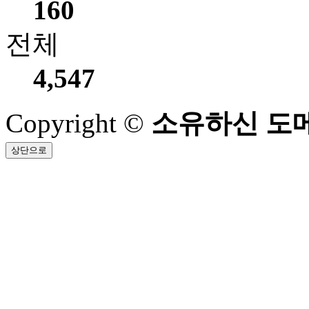
160
전체
4,547
Copyright ©
소유하신 도메
상단으로