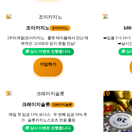
6
7
조이카지노
k8
조이카지노
[우리계열]조이카지노 · 룰렛 테이블에서 만난 매
➡️입플 5+3 10+
력적인 그녀와의 잊지 못할 만남!
➡️실시
🎁 상시 이벤트 진행합니다.
🎁 
가입하기
9
10
크레이지슬롯
크레이지슬롯
매일 첫 입금 15% 보너스 · 두 번째 입금 10% 추
가 · 슬롯카지노스포츠 전용 롤링
🎁 상시 이벤트 진행합니다.