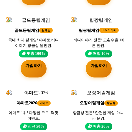
2
3
골드몽릴게임
릴짱릴게임
릴게임
바다이야기
국내 최대 릴게임! 야마토,바다
바다이야기 전문! 고환수율. 빠
이야기,황금성 올인원.
른 환전.
🎁 첫충 100%
🎁 매일 10%
가입하기
가입하기
4
5
야마토2026
오징어릴게임
야마토
황금성
야마토 1위! 다양한 모드. 잭팟
황금성 전문! 안전한 게임. 24시
이벤트.
간 운영.
🎁 신규 50%
🎁 매충 20%