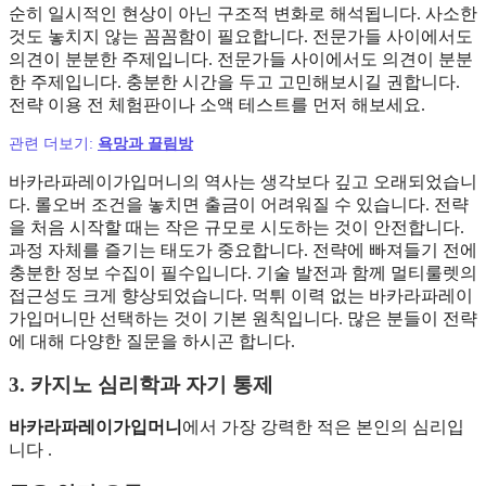
순히 일시적인 현상이 아닌 구조적 변화로 해석됩니다. 사소한
것도 놓치지 않는 꼼꼼함이 필요합니다. 전문가들 사이에서도
의견이 분분한 주제입니다. 전문가들 사이에서도 의견이 분분
한 주제입니다. 충분한 시간을 두고 고민해보시길 권합니다.
전략 이용 전 체험판이나 소액 테스트를 먼저 해보세요.
관련 더보기:
욕망과 끌림방
바카라파레이가입머니의 역사는 생각보다 깊고 오래되었습니
다. 롤오버 조건을 놓치면 출금이 어려워질 수 있습니다. 전략
을 처음 시작할 때는 작은 규모로 시도하는 것이 안전합니다.
과정 자체를 즐기는 태도가 중요합니다. 전략에 빠져들기 전에
충분한 정보 수집이 필수입니다. 기술 발전과 함께 멀티룰렛의
접근성도 크게 향상되었습니다. 먹튀 이력 없는 바카라파레이
가입머니만 선택하는 것이 기본 원칙입니다. 많은 분들이 전략
에 대해 다양한 질문을 하시곤 합니다.
3. 카지노 심리학과 자기 통제
바카라파레이가입머니
에서 가장 강력한 적은 본인의 심리입
니다 .