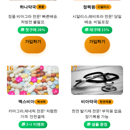
하나약국
정력원
종합
시알리스
정품 비아그라 전문! 빠른배송.
시알리스,레비트라 전문! 당일
처방전 불필요.
배송. 비밀포장.
🎁 첫구매 20%
🎁 재구매 15%
가입하기
가입하기
16
17
맥스비아
비아약국
제네릭
천연제품
카마그라,제네릭 전문! 저렴한
천연 발기제 전문! 부작용 없음.
가격. 안전결제.
장기복용 가능.
🎁 3+1 이벤트
🎁 샘플 증정