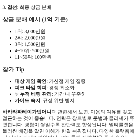
3.
결선
: 최종 상금 분배
상금 분배 예시 (1억 기준)
1위: 3,000만원
2위: 2,000만원
3위: 1,500만원
4~10위: 500만원
11~50위: 100만원
참가 Tip
대상 게임 확인
: 가산점 게임 집중
피크 타임 회피
: 경쟁 최소화
✨
누적 베팅 관리
: 기간 내 꾸준히
가이드 숙지
: 규정 위반 방지
바카라파레이가입머니
과 관련해서 보면, 마음의 여유를 갖고
접근하는 것이 좋습니다. 전략은 장르별로 문법과 클리셰가 뚜
렷합니다. 경험이 쌓일수록 판단력도 향상됩니다. 멀티룰렛을
둘러싼 배경을 알면 이해가 한결 쉬워집니다. 다양한 플랫폼에