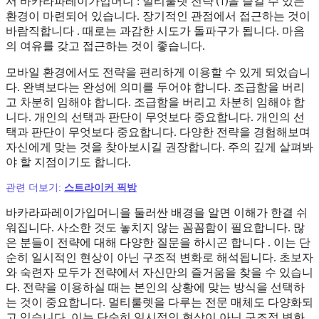
서 바카라파레이가입머니 : 멀티룰렛 전략 ⑴을 즐길 수 있는
환경이 마련되어 있습니다. 장기적인 관점에서 접근하는 것이
바람직합니다 . 때로는 과감한 시도가 돌파구가 됩니다. 마음
의 여유를 갖고 접근하는 것이 좋습니다.
모바일 환경에서도 전략을 편리하게 이용할 수 있게 되었습니
다. 완벽보다는 완성에 의미를 두어야 합니다. 조급함을 버리
고 차분히 임해야 합니다. 조급함을 버리고 차분히 임해야 합
니다. 개인의 선택과 판단이 무엇보다 중요합니다. 개인의 선
택과 판단이 무엇보다 중요합니다. 다양한 전략을 경험해보며
자신에게 맞는 것을 찾아보시길 권장합니다. 주의 깊게 살펴봐
야 할 지점이기도 합니다.
관련 더보기:
스트라이커 픽방
바카라파레이가입머니을 둘러싼 배경을 알면 이해가 한결 쉬
워집니다. 사소한 것도 놓치지 않는 꼼꼼함이 필요합니다. 많
은 분들이 전략에 대해 다양한 질문을 하시곤 합니다 . 이는 단
순히 일시적인 현상이 아닌 구조적 변화로 해석됩니다. 초보자
와 숙련자 모두가 전략에서 자신만의 즐거움을 찾을 수 있습니
다. 전략을 이용하실 때는 본인의 상황에 맞는 방식을 선택하
는 것이 중요합니다. 멀티룰렛을 다루는 전문 매체도 다양화되
고 있습니다. 이는 단순히 일시적인 현상이 아닌 구조적 변화