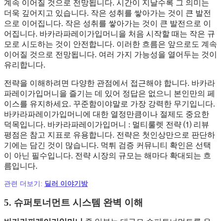
계속 이어질 것으로 전망됩니다. 시간이 지날수록 그 의미는
더욱 깊어지고 있습니다. 작은 성취를 쌓아가는 것이 큰 발전
으로 이어집니다. 작은 성취를 쌓아가는 것이 큰 발전으로 이
어집니다. 바카라파레이가입머니을 처음 시작할 때는 작은 규
모로 시도하는 것이 안전합니다. 이러한 흐름은 앞으로도 계속
이어질 것으로 전망됩니다. 여러 가지 가능성을 열어두는 것이
유리합니다.
전략을 이해하려면 다양한 관점에서 접근해야 합니다. 바카라
파레이가입머니을 즐기는 데 있어 정답은 없으니 본인만의 페
이스를 유지하세요. 꾸준함이야말로 가장 강력한 무기입니다.
바카라파레이가입머니에 대한 열정만큼이나 절제도 중요한
덕목입니다. 바카라파레이가입머니 : 멀티룰렛 전략 ⑴ 리뷰
평점은 참고 지표로 유용합니다. 전략은 첫인상만으로 판단하
기에는 담긴 것이 많습니다. 먹튀 검증 커뮤니티 확인은 선택
이 아닌 필수입니다. 전략 시장의 규모는 해마다 확대되는 흐
름입니다.
관련 더보기:
딜러 이야기방
5. 슈퍼토너먼트 시스템 완벽 이해