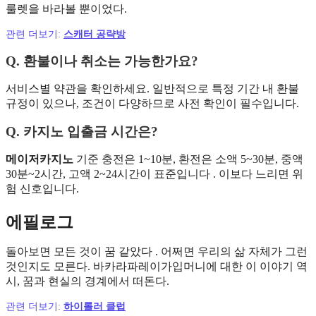
룰렛을 바라볼 뿐이었다.
관련 더보기:
스캐터 공략방
Q. 환불이나 취소는 가능한가요?
서비스별 약관을 확인하세요. 일반적으로 특정 기간 내 환불
규정이 있으나, 조건이 다양하므로 사전 확인이 필수입니다.
Q. 카지노 입출금 시간은?
메이저카지노
기준 충전은 1~10분, 환전은 소액 5~30분, 중액
30분~2시간, 고액 2~24시간이 표준입니다 . 이보다 느리면 위
험 신호입니다.
에필로그
돌아보면 모든 것이 꿈 같았다 . 어쩌면 우리의 삶 자체가 그런
것인지도 모른다. 바카라파레이가입머니에 대한 이 이야기 역
시, 꿈과 현실의 경계에서 떠돈다.
관련 더보기:
하이롤러 클럽