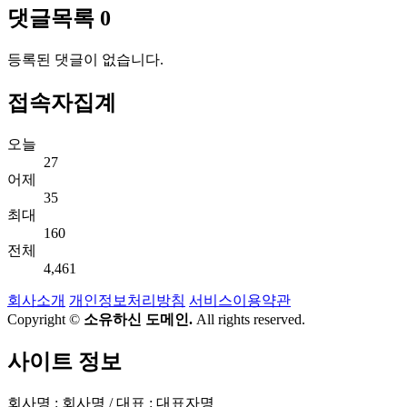
댓글목록
0
등록된 댓글이 없습니다.
접속자집계
오늘
27
어제
35
최대
160
전체
4,461
회사소개
개인정보처리방침
서비스이용약관
Copyright ©
소유하신 도메인.
All rights reserved.
사이트 정보
회사명 : 회사명 / 대표 : 대표자명