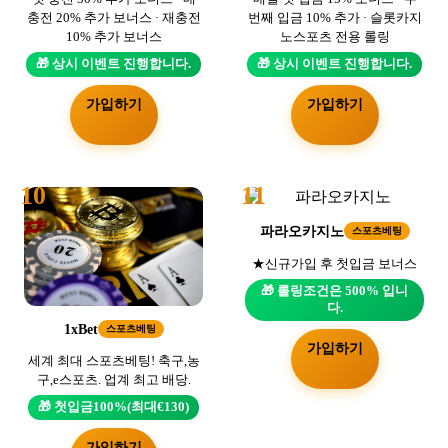
충전 20% 추가 보너스 · 재충전
번째 입금 10% 추가 · 슬롯카지
10% 추가 보너스
노스포츠 전용 롤링
🎁 상시 이벤트 진행합니다.
🎁 상시 이벤트 진행합니다.
가입하기
가입하기
10
11
파라오카지노
스포츠베팅
★신규가입 후 첫입금 보너스
🎁 롤링조건은 500% 입니
다.
1xBet
스포츠베팅
가입하기
세계 최대 스포츠베팅! 축구,농
구,e스포츠. 업계 최고 배당.
🎁 첫입금100%(최대€130)
가입하기