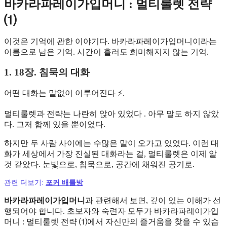
바카라파레이가입머니 : 멀티룰렛 전략
⑴
이것은 기억에 관한 이야기다. 바카라파레이가입머니이라는
이름으로 남은 기억. 시간이 흘러도 희미해지지 않는 기억.
1. 18장. 침묵의 대화
어떤 대화는 말없이 이루어진다 ⚡.
멀티룰렛과 전략는 나란히 앉아 있었다 . 아무 말도 하지 않았
다. 그저 함께 있을 뿐이었다.
하지만 두 사람 사이에는 수많은 말이 오가고 있었다. 이런 대
화가 세상에서 가장 진실된 대화라는 걸, 멀티룰렛은 이제 알
것 같았다. 눈빛으로, 침묵으로, 공간에 채워진 공기로.
관련 더보기:
포커 배틀방
바카라파레이가입머니
과 관련해서 보면, 깊이 있는 이해가 선
행되어야 합니다. 초보자와 숙련자 모두가 바카라파레이가입
머니 : 멀티룰렛 전략 ⑴에서 자신만의 즐거움을 찾을 수 있습