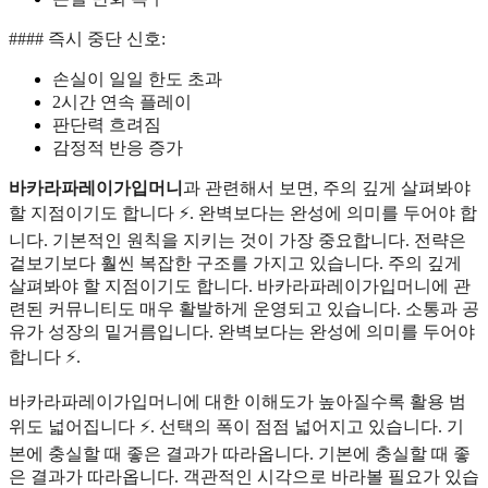
#### 즉시 중단 신호:
손실이 일일 한도 초과
2시간 연속 플레이
판단력 흐려짐
감정적 반응 증가
바카라파레이가입머니
과 관련해서 보면, 주의 깊게 살펴봐야
할 지점이기도 합니다 ⚡. 완벽보다는 완성에 의미를 두어야 합
니다. 기본적인 원칙을 지키는 것이 가장 중요합니다. 전략은
겉보기보다 훨씬 복잡한 구조를 가지고 있습니다. 주의 깊게
살펴봐야 할 지점이기도 합니다. 바카라파레이가입머니에 관
련된 커뮤니티도 매우 활발하게 운영되고 있습니다. 소통과 공
유가 성장의 밑거름입니다. 완벽보다는 완성에 의미를 두어야
합니다 ⚡.
바카라파레이가입머니에 대한 이해도가 높아질수록 활용 범
위도 넓어집니다 ⚡. 선택의 폭이 점점 넓어지고 있습니다. 기
본에 충실할 때 좋은 결과가 따라옵니다. 기본에 충실할 때 좋
은 결과가 따라옵니다. 객관적인 시각으로 바라볼 필요가 있습