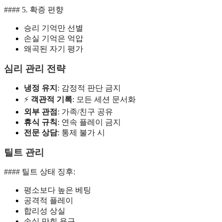
#### 5. 확증 편향
승리 기억만 선별
손실 기억은 억압
왜곡된 자기 평가
심리 관리 전략
냉정 유지
: 감정적 판단 금지
⚡
객관적 기록
: 모든 세션 문서화
외부 관점
: 가족/친구 공유
휴식 규칙
: 연속 플레이 금지
전문 상담
: 통제 불가 시
틸트 관리
#### 틸트 상태 징후:
평소보다 높은 베팅
공격적 플레이
합리성 상실
손실 만회 욕구