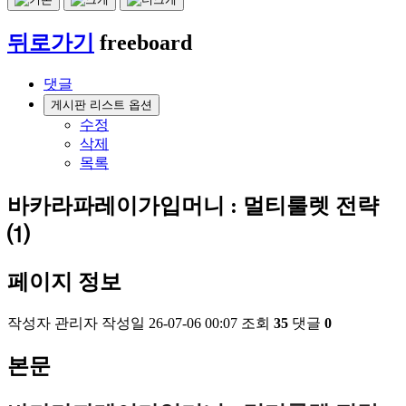
뒤로가기
freeboard
댓글
게시판 리스트 옵션
수정
삭제
목록
바카라파레이가입머니 : 멀티룰렛 전략
⑴
페이지 정보
작성자
관리자
작성일
26-07-06 00:07
조회
35
댓글
0
본문